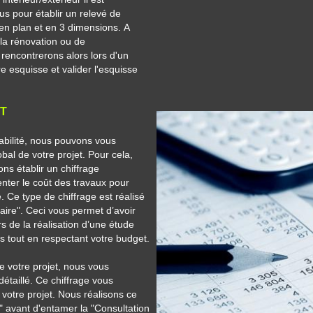
ous pour établir un
relevé
de
e en plan et en 3 dimensions.
A
la rénovation ou de
encontrerons alors lors d'un
 esquisse et valider l'esquisse
ET
sabilité, nous pouvons vous
obal de votre projet. Pour cela,
ons établir un chiffrage
enter le coût des travaux pour
 Ce type de chiffrage est réalisé
aire". Ceci vous permet d’avoir
rs de la réalisation d’une étude
es tout en
respectant votre budget.
e votre projet, nous vous
détaillé.
Ce chiffrage vous
 votre projet.
Nous réalisons ce
" avant d'entamer la "Consultation