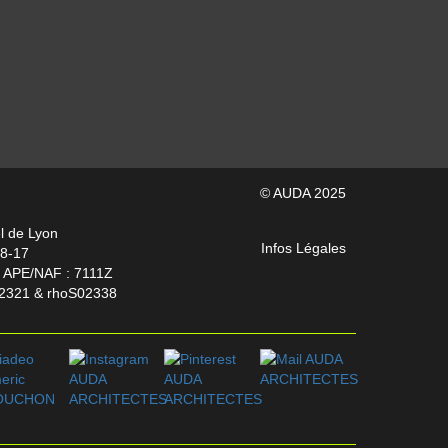
© AUDA 2025
l de Lyon
Infos Légales
18-17
e APE/NAF : 7111Z
ho02321 & rhoS02338