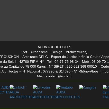
AUDA ARCHITECTES
(Art – Urbanisme – Design – Architectures)
TROUCHON – Architecte DPLG - Expert de Justice près la Cour d'Appe
e du Soleil - 42700 FIRMINY -
Tel : 04-77-79-98-34 - Mob : 06-09-70-
ure au Capital de 75 000 €uros - N° SIRET : 530 682 368 00010 – Cod
des Architectes – N° National : 077290 & S14390 - N° Rhône-Alpes : r
Mail :
contact@auda.fr