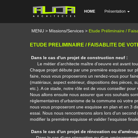
HOME
Présentation
MENU
>
Missions/Services
>
Etude Préliminaire / Faisa
ETUDE PRELIMINAIRE / FAISABLITE DE VO
Dans le cas d'un projet de construction neuf :
Le métier d’architecte maître d’oeuvre est avant tou
Chaque projet débute par une première esquisse sur pl
faire, nous vous proposerons un rendez-vous pour faire 
(matériaux, aspect extérieur, dispositions des pièces, 
etc.). A ce stade, notre rôle est de vous conseiller pour
Nous allons ensuite nous assurer que vos souhaits sont
réglementaires d’urbanisme de la commune où votre proje
nous vous proposeront une esquisse en plan et en 3 d
essai.
Nous nous rencontrerons alors lors d'un second 
modifier la première esquisse et valider l'esquisse finale
Dans le cas d'un projet de rénovation ou d'aména
Dans le cas d’une rénovation ou d’un aménagement int