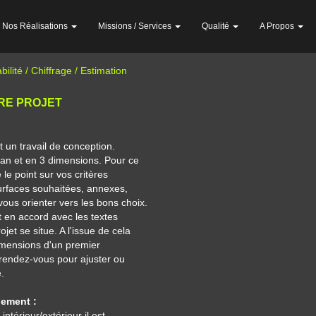
Nos Réalisations
Missions / Services
Qualité
A Propos
bilité / Chiffrage / Estimation
TRE PROJET
t un travail de conception.
an et en 3 dimensions. Pour ce
le point sur vos critères
surfaces souhaitées, annexes,
 vous orienter vers les bons choix.
 en accord avec les textes
t se situe. A l'issue de cela
imensions d'un premier
rendez-vous pour ajuster ou
.
gement :
érieur/extérieur il est