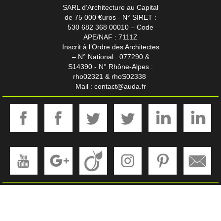
SARL d’Architecture au Capital
de 75 000 €uros - N° SIRET :
530 682 368 00010 – Code
APE/NAF : 7111Z
Inscrit à l’Ordre des Architectes
– N° National : 077290 &
S14390 - N° Rhône-Alpes :
rho02321 & rhoS02338
Mail :
contact@auda.fr
Maisons Individuelles Villas Particuliers
Tertiaire Artisanal Bureaux Industries
Commerces Magasins Restaurants Hôtels