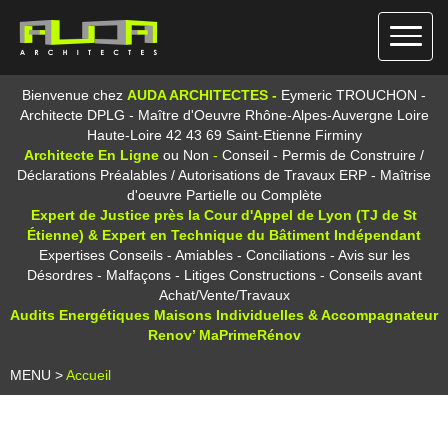
Bienvenue chez
AUDA ARCHITECTES -
Eymeric TROUCHON -
Architecte DPLG - Maître d'Oeuvre
Rhône-Alpes-Auvergne
Loire
Haute-Loire
42 43 69
Saint-Etienne Firminy
Architecte En Ligne
ou Non
-
Conseil -
Permis de Construire /
Déclarations Préalables / Autorisations de Travaux ERP - Maîtrise
d'oeuvre Partielle ou Complète
Expert de Justice près la Cour d'Appel de Lyon (TJ de St
Étienne) & Expert en Technique du Bâtiment Indépendant
Expertises Conseils - Amiables - Conciliations - Avis sur les
Désordres - Malfaçons - Litiges Constructions - Conseils avant
Achat/Vente/Travaux
Audits Energétiques Maisons Individuelles & Accompagnateur
Renov’ MaPrimeRénov
MENU >
Accueil